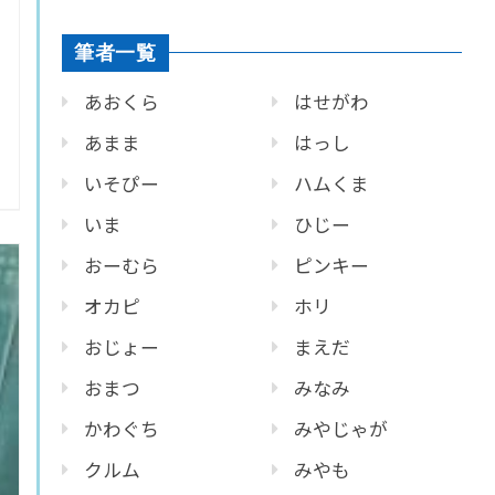
筆者一覧
あおくら
はせがわ
あまま
はっし
いそぴー
ハムくま
いま
ひじー
おーむら
ピンキー
オカピ
ホリ
おじょー
まえだ
おまつ
みなみ
かわぐち
みやじゃが
クルム
みやも