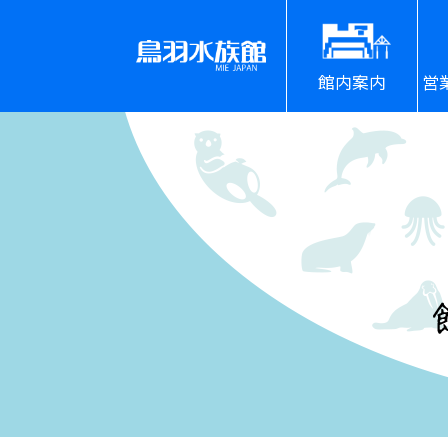
館内案内
営