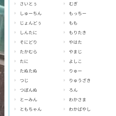
さいとぅ
むぎ
しゅーちん
もっちー
じょんどぅ
もも
しんたに
もりたき
そにどり
やはた
たかむら
やまじ
たに
よしこ
たぬたぬ
りゅー
つじ
りゅうざき
つぼんぬ
ろん
とーみん
わかさま
ともちゃん
わかばやし