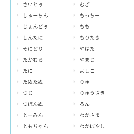
さいとぅ
むぎ
しゅーちん
もっちー
じょんどぅ
もも
しんたに
もりたき
そにどり
やはた
たかむら
やまじ
たに
よしこ
たぬたぬ
りゅー
つじ
りゅうざき
つぼんぬ
ろん
とーみん
わかさま
ともちゃん
わかばやし