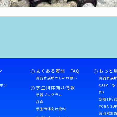
ン
よくある質問 FAQ
もっと
鳥羽水族館からのお願い
鳥羽水族館
ポン
CATV「
学生団体向け情報
作）
学習プログラム
様
定期刊行
昼食
TOBA SU
学生団体向け資料
鳥羽水族