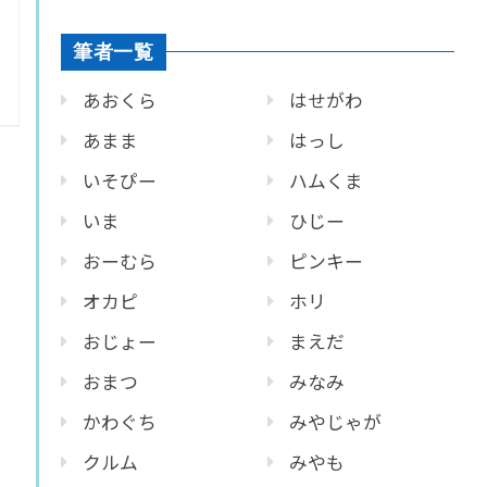
筆者一覧
あおくら
はせがわ
あまま
はっし
いそぴー
ハムくま
いま
ひじー
おーむら
ピンキー
オカピ
ホリ
おじょー
まえだ
おまつ
みなみ
かわぐち
みやじゃが
クルム
みやも