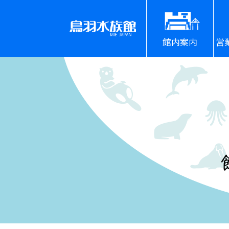
館内案内
営