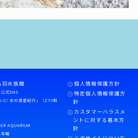
鳥羽水族館
個人情報保護方針
公式SNS
特定個人情報保護方
もっと! 水の惑星紀行」（ZTV制
針
カスタマーハラスメ
誌
ントに対する基本方
PER AQUARIUM
針
館年報