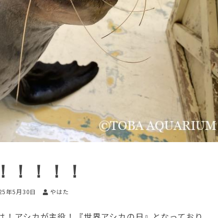
！！！！！
25年5月30日
やはた
日は！アシカが主役！『世界アシカの日』となっており