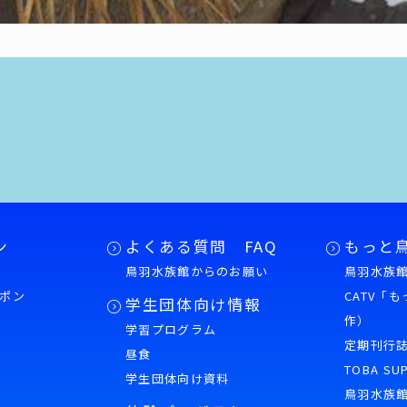
ン
よくある質問 FAQ
もっと
鳥羽水族館からのお願い
鳥羽水族館
ポン
CATV「
学生団体向け情報
作）
学習プログラム
様
定期刊行
昼食
TOBA SU
学生団体向け資料
鳥羽水族