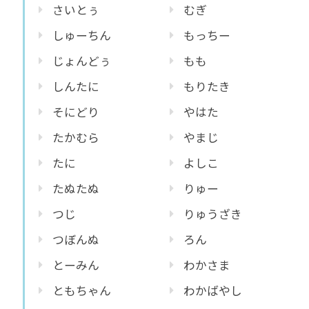
さいとぅ
むぎ
しゅーちん
もっちー
じょんどぅ
もも
しんたに
もりたき
そにどり
やはた
たかむら
やまじ
たに
よしこ
たぬたぬ
りゅー
つじ
りゅうざき
つぼんぬ
ろん
とーみん
わかさま
ともちゃん
わかばやし