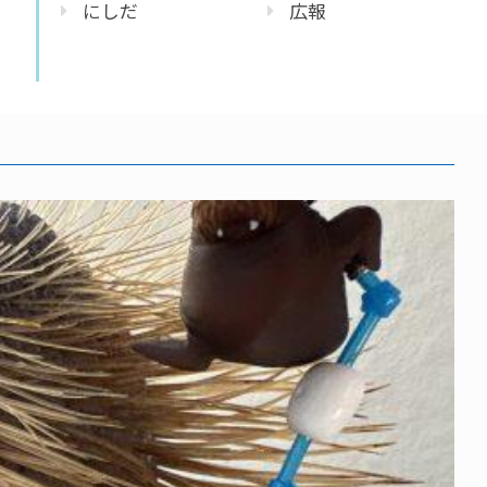
にしだ
広報