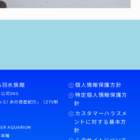
鳥羽水族館
個人情報保護方針
公式SNS
特定個人情報保護方
もっと! 水の惑星紀行」（ZTV制
針
カスタマーハラスメ
誌
ントに対する基本方
PER AQUARIUM
針
館年報