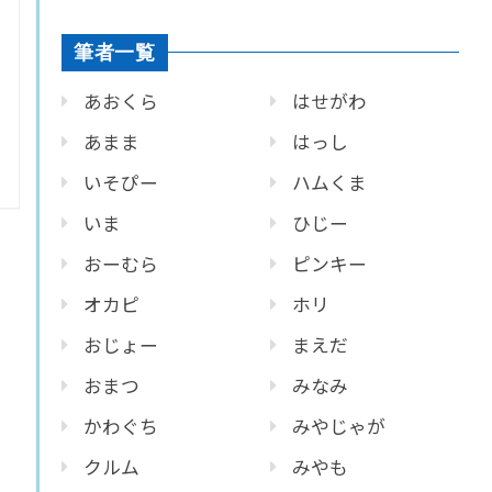
筆者一覧
あおくら
はせがわ
あまま
はっし
いそぴー
ハムくま
いま
ひじー
おーむら
ピンキー
オカピ
ホリ
おじょー
まえだ
おまつ
みなみ
かわぐち
みやじゃが
クルム
みやも