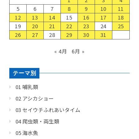
5
6
7
8
9
10
11
12
13
14
15
16
17
18
19
20
21
22
23
24
25
26
27
28
29
30
31
« 4月
6月 »
テーマ別
01 哺乳類
02 アシカショー
03 セイウチふれあいタイム
04 爬虫類・両生類
05 海水魚