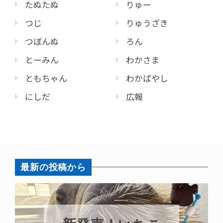
たぬたぬ
りゅー
つじ
りゅうざき
つぼんぬ
ろん
とーみん
わかさま
ともちゃん
わかばやし
にしだ
広報
最新の投稿から