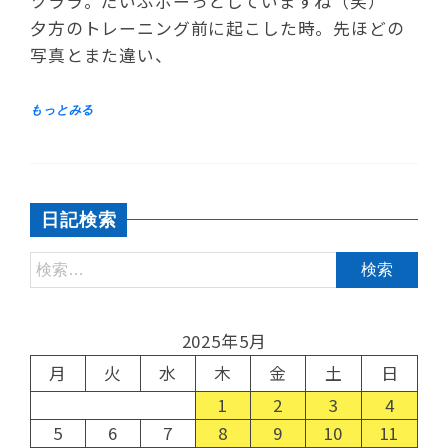
ツララ。だいぶボーっとしていますね（笑）
夕方のトレーニング前に起こした時。先ほどの
写真とまた違い、
日記検索
2025年5月
月
火
水
木
金
土
日
1
2
3
4
5
6
7
8
9
10
11