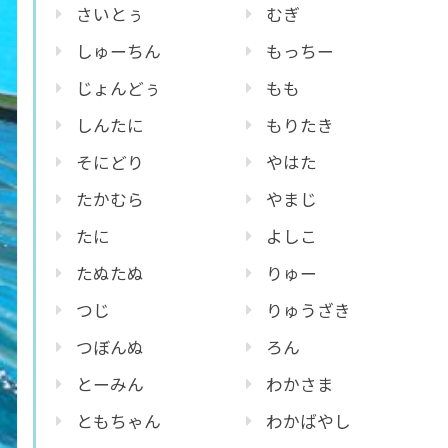
さいとぅ
むぎ
しゅーちん
もっちー
じょんどぅ
もも
しんたに
もりたき
そにどり
やはた
たかむら
やまじ
たに
よしこ
たぬたぬ
りゅー
つじ
りゅうざき
つぼんぬ
ろん
とーみん
わかさま
ともちゃん
わかばやし