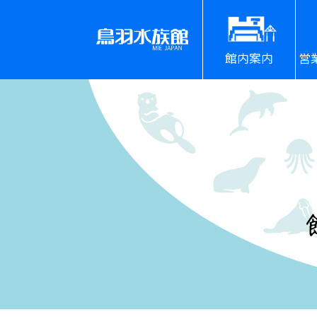
館内案内
営