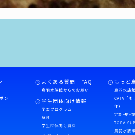
ン
よくある質問 FAQ
もっと
鳥羽水族館からのお願い
鳥羽水族館
ポン
CATV「
学生団体向け情報
作）
学習プログラム
様
定期刊行
昼食
TOBA SU
学生団体向け資料
鳥羽水族