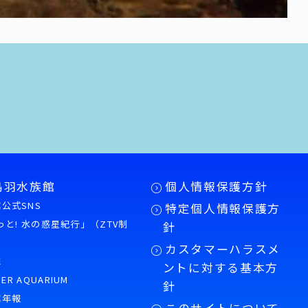
鳥羽水族館
個人情報保護方針
公式SNS
特定個人情報保護方
もっと! 水の惑星紀行」（ZTV制
針
カスタマーハラスメ
誌
ントに対する基本方
PER AQUARIUM
針
館年報