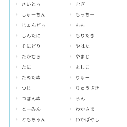
さいとぅ
むぎ
しゅーちん
もっちー
じょんどぅ
もも
しんたに
もりたき
そにどり
やはた
たかむら
やまじ
たに
よしこ
たぬたぬ
りゅー
つじ
りゅうざき
つぼんぬ
ろん
とーみん
わかさま
ともちゃん
わかばやし