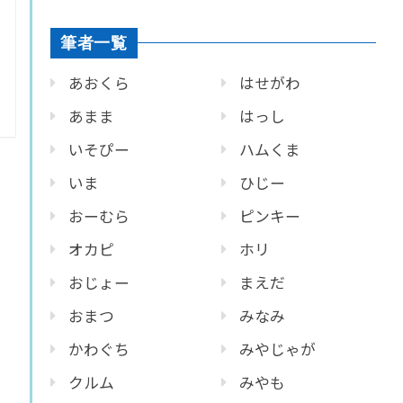
筆者一覧
あおくら
はせがわ
あまま
はっし
いそぴー
ハムくま
いま
ひじー
おーむら
ピンキー
オカピ
ホリ
おじょー
まえだ
おまつ
みなみ
かわぐち
みやじゃが
クルム
みやも