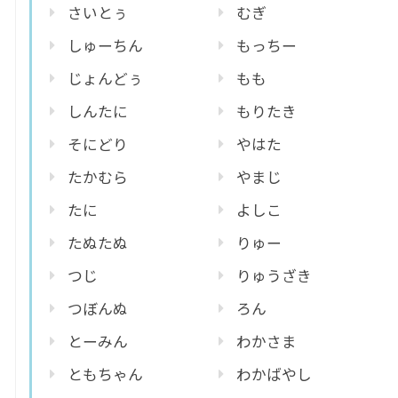
さいとぅ
むぎ
しゅーちん
もっちー
じょんどぅ
もも
しんたに
もりたき
そにどり
やはた
たかむら
やまじ
たに
よしこ
たぬたぬ
りゅー
つじ
りゅうざき
つぼんぬ
ろん
とーみん
わかさま
ともちゃん
わかばやし