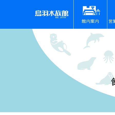
館内案内
営