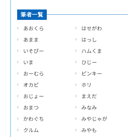
筆者一覧
あおくら
はせがわ
あまま
はっし
いそぴー
ハムくま
いま
ひじー
おーむら
ピンキー
オカピ
ホリ
おじょー
まえだ
おまつ
みなみ
かわぐち
みやじゃが
クルム
みやも