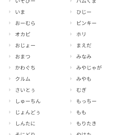
いそぴー
ハムくま
いま
ひじー
おーむら
ピンキー
オカピ
ホリ
おじょー
まえだ
おまつ
みなみ
かわぐち
みやじゃが
クルム
みやも
さいとぅ
むぎ
しゅーちん
もっちー
じょんどぅ
もも
しんたに
もりたき
そにどり
やはた