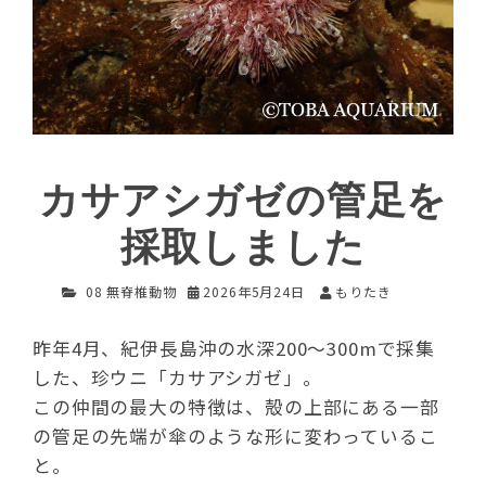
カサアシガゼの管足を
採取しました
08 無脊椎動物
2026年5月24日
もりたき
昨年4月、紀伊長島沖の水深200〜300mで採集
した、珍ウニ「カサアシガゼ」。
この仲間の最大の特徴は、殻の上部にある一部
の管足の先端が傘のような形に変わっているこ
と。