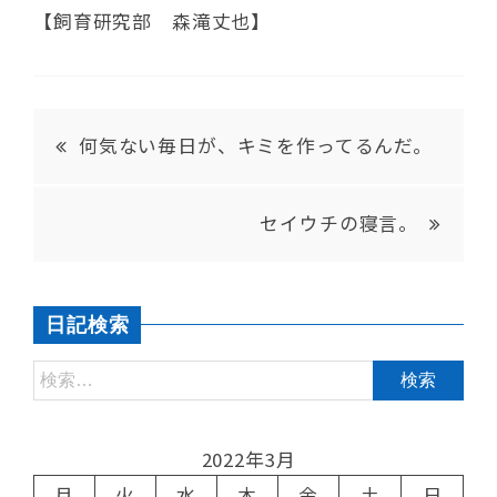
【飼育研究部 森滝丈也】
何気ない毎日が、キミを作ってるんだ。
セイウチの寝言。
日記検索
2022年3月
月
火
水
木
金
土
日