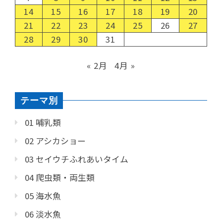
14
15
16
17
18
19
20
21
22
23
24
25
26
27
28
29
30
31
« 2月
4月 »
テーマ別
01 哺乳類
02 アシカショー
03 セイウチふれあいタイム
04 爬虫類・両生類
05 海水魚
06 淡水魚