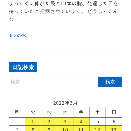
まっすぐに伸びた殻と10本の腕、発達した目を
持っていたと推測されています。 どうしてそん
な
日記検索
2022年3月
月
火
水
木
金
土
日
1
2
3
4
5
6
7
8
9
10
11
12
13