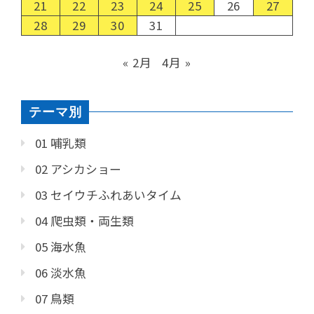
21
22
23
24
25
26
27
28
29
30
31
« 2月
4月 »
テーマ別
01 哺乳類
02 アシカショー
03 セイウチふれあいタイム
04 爬虫類・両生類
05 海水魚
06 淡水魚
07 鳥類