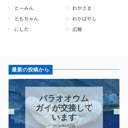
とーみん
わかさま
ともちゃん
わかばやし
にしだ
広報
最新の投稿から
パラオオウム
ガイが交接して
います
2026年8月7日