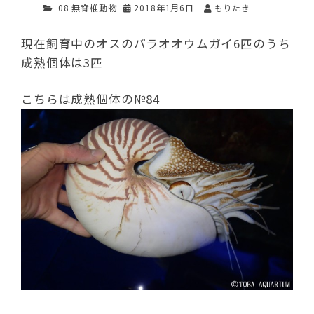
08 無脊椎動物
2018年1月6日
もりたき
現在飼育中のオスのパラオオウムガイ6匹のうち
成熟個体は3匹
こちらは成熟個体の№84