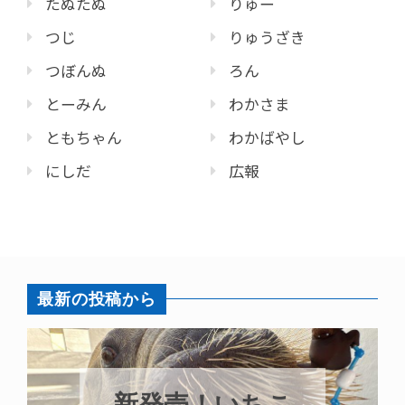
たぬたぬ
りゅー
つじ
りゅうざき
つぼんぬ
ろん
とーみん
わかさま
ともちゃん
わかばやし
にしだ
広報
最新の投稿から
パラ
新発売！いちこ