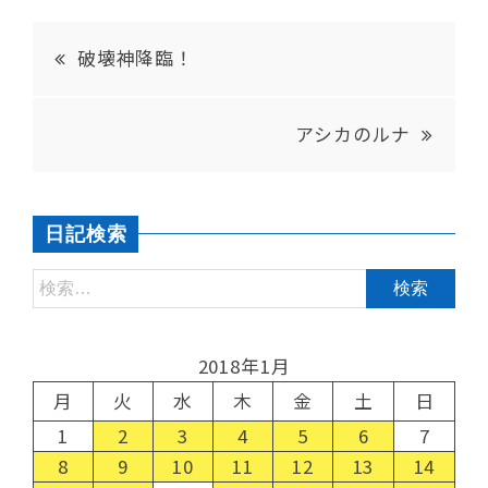
破壊神降臨！
アシカのルナ
日記検索
2018年1月
月
火
水
木
金
土
日
1
2
3
4
5
6
7
8
9
10
11
12
13
14