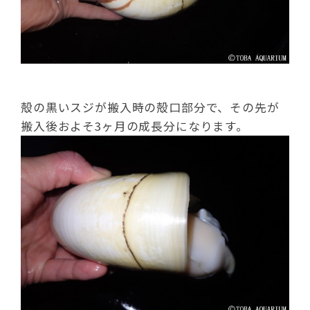
殻の黒いスジが搬入時の殻口部分で、その先が
搬入後およそ3ヶ月の成長分になります。