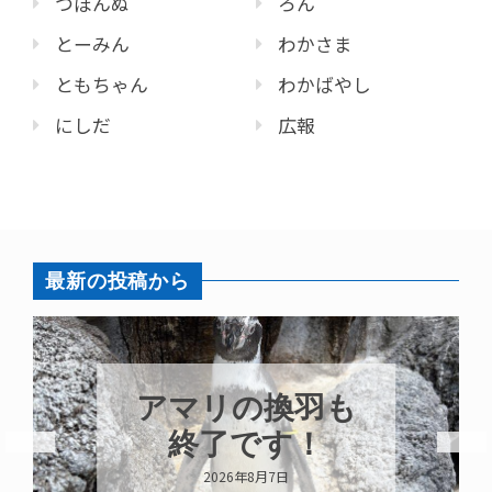
つぼんぬ
ろん
とーみん
わかさま
ともちゃん
わかばやし
にしだ
広報
最新の投稿から
アマリの換羽も
終了です！
2026年8月7日