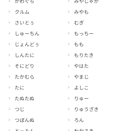
かわぐち
みやじゃが
クルム
みやも
さいとぅ
むぎ
しゅーちん
もっちー
じょんどぅ
もも
しんたに
もりたき
そにどり
やはた
たかむら
やまじ
たに
よしこ
たぬたぬ
りゅー
つじ
りゅうざき
つぼんぬ
ろん
とーみん
わかさま