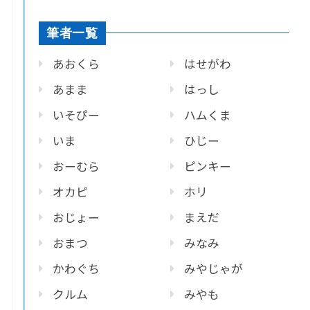
筆者一覧
あおくら
はせがわ
あまま
はっし
いそぴー
ハムくま
いま
ひじー
おーむら
ピンキー
オカピ
ホリ
おじょー
まえだ
おまつ
みなみ
かわぐち
みやじゃが
クルム
みやも