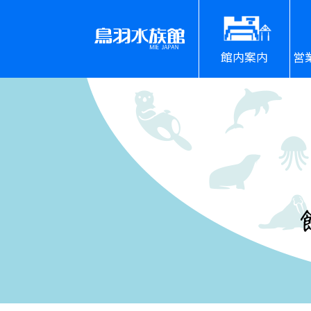
館内案内
営