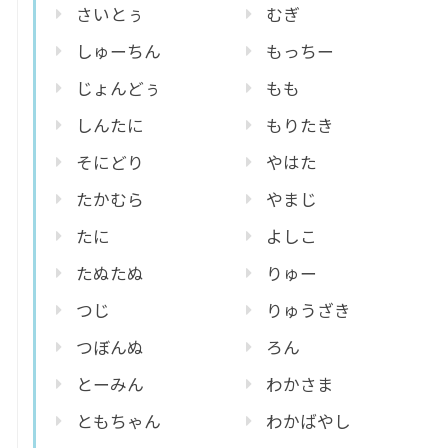
さいとぅ
むぎ
しゅーちん
もっちー
じょんどぅ
もも
しんたに
もりたき
そにどり
やはた
たかむら
やまじ
たに
よしこ
たぬたぬ
りゅー
つじ
りゅうざき
つぼんぬ
ろん
とーみん
わかさま
ともちゃん
わかばやし