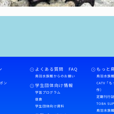
ン
よくある質問 FAQ
もっと
鳥羽水族館からのお願い
鳥羽水族館
ポン
CATV「
学生団体向け情報
作）
学習プログラム
様
定期刊行
昼食
TOBA SU
学生団体向け資料
鳥羽水族