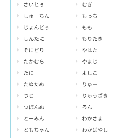
さいとぅ
むぎ
しゅーちん
もっちー
じょんどぅ
もも
しんたに
もりたき
そにどり
やはた
たかむら
やまじ
たに
よしこ
たぬたぬ
りゅー
つじ
りゅうざき
つぼんぬ
ろん
とーみん
わかさま
ともちゃん
わかばやし