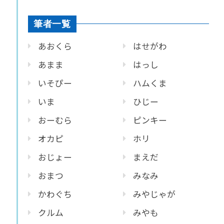
筆者一覧
あおくら
はせがわ
あまま
はっし
いそぴー
ハムくま
いま
ひじー
おーむら
ピンキー
オカピ
ホリ
おじょー
まえだ
おまつ
みなみ
かわぐち
みやじゃが
クルム
みやも