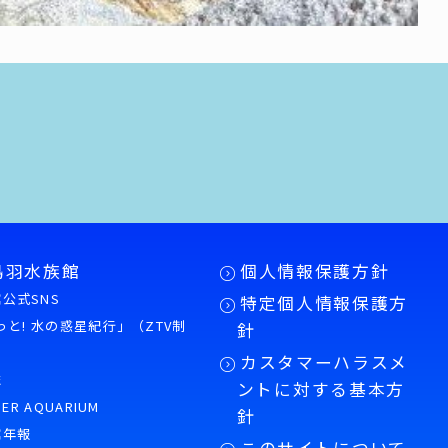
鳥羽水族館
個人情報保護方針
公式SNS
特定個人情報保護方
もっと! 水の惑星紀行」（ZTV制
針
カスタマーハラスメ
誌
ントに対する基本方
PER AQUARIUM
針
館年報