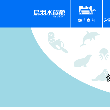
館内案内
営