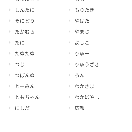
しんたに
もりたき
そにどり
やはた
たかむら
やまじ
たに
よしこ
たぬたぬ
りゅー
つじ
りゅうざき
つぼんぬ
ろん
とーみん
わかさま
ともちゃん
わかばやし
にしだ
広報