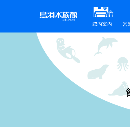
館内案内
営