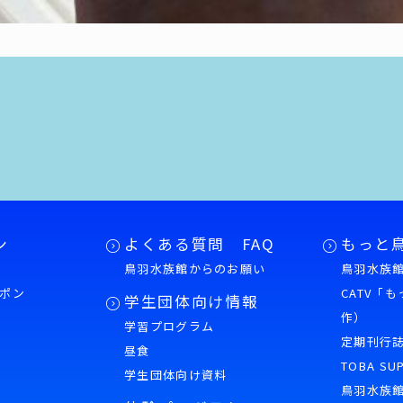
ン
よくある質問 FAQ
もっと
鳥羽水族館からのお願い
鳥羽水族館
ポン
CATV「
学生団体向け情報
作）
学習プログラム
様
定期刊行
昼食
TOBA SU
学生団体向け資料
鳥羽水族