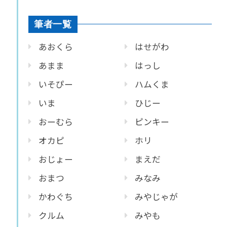
筆者一覧
あおくら
はせがわ
あまま
はっし
いそぴー
ハムくま
いま
ひじー
おーむら
ピンキー
オカピ
ホリ
おじょー
まえだ
おまつ
みなみ
かわぐち
みやじゃが
クルム
みやも