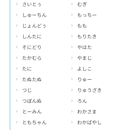
さいとぅ
むぎ
しゅーちん
もっちー
じょんどぅ
もも
しんたに
もりたき
そにどり
やはた
たかむら
やまじ
たに
よしこ
たぬたぬ
りゅー
つじ
りゅうざき
つぼんぬ
ろん
とーみん
わかさま
ともちゃん
わかばやし