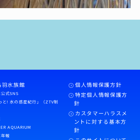
鳥羽水族館
個人情報保護方針
公式SNS
特定個人情報保護方
もっと! 水の惑星紀行」（ZTV制
針
カスタマーハラスメ
誌
ントに対する基本方
PER AQUARIUM
針
館年報