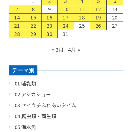
1
2
3
4
5
6
7
8
9
10
11
12
13
14
15
16
17
18
19
20
21
22
23
24
25
26
27
28
29
30
31
« 2月
4月 »
テーマ別
01 哺乳類
02 アシカショー
03 セイウチふれあいタイム
04 爬虫類・両生類
05 海水魚