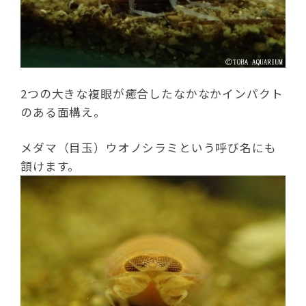
2つの大きな複眼が癒合したなかなかインパクト
のある面構え。
メダマ（目玉）ウオノシラミという呼び名にも
頷けます。