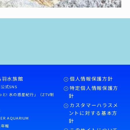
鳥羽水族館
個人情報保護方針
公式SNS
特定個人情報保護方
もっと! 水の惑星紀行」（ZTV制
針
カスタマーハラスメ
誌
ントに対する基本方
PER AQUARIUM
針
館年報