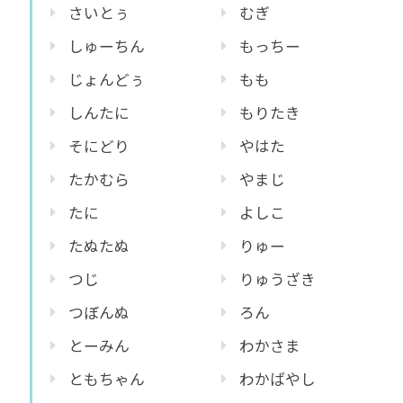
さいとぅ
むぎ
しゅーちん
もっちー
じょんどぅ
もも
しんたに
もりたき
そにどり
やはた
たかむら
やまじ
たに
よしこ
たぬたぬ
りゅー
つじ
りゅうざき
つぼんぬ
ろん
とーみん
わかさま
ともちゃん
わかばやし