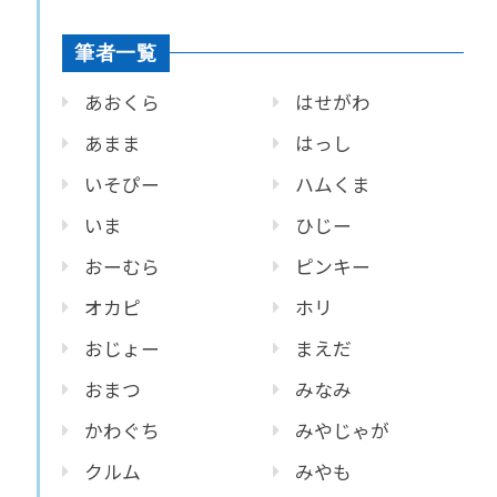
筆者一覧
あおくら
はせがわ
あまま
はっし
いそぴー
ハムくま
いま
ひじー
おーむら
ピンキー
オカピ
ホリ
おじょー
まえだ
おまつ
みなみ
かわぐち
みやじゃが
クルム
みやも