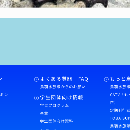
ン
よくある質問 FAQ
もっと
鳥羽水族館からのお願い
鳥羽水族館
ポン
CATV「
学生団体向け情報
作）
学習プログラム
様
定期刊行
昼食
TOBA SU
学生団体向け資料
鳥羽水族