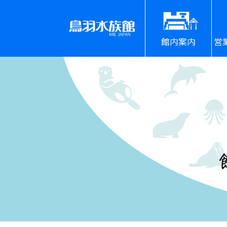
館内案内
営