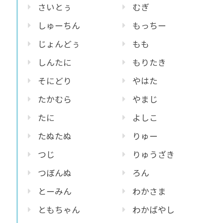
さいとぅ
むぎ
しゅーちん
もっちー
じょんどぅ
もも
しんたに
もりたき
そにどり
やはた
たかむら
やまじ
たに
よしこ
たぬたぬ
りゅー
つじ
りゅうざき
つぼんぬ
ろん
とーみん
わかさま
ともちゃん
わかばやし