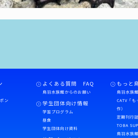
ン
よくある質問 FAQ
もっと
鳥羽水族館からのお願い
鳥羽水族館
ポン
CATV「
学生団体向け情報
作）
学習プログラム
様
定期刊行
昼食
TOBA SU
学生団体向け資料
鳥羽水族