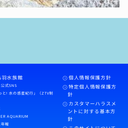
鳥羽水族館
個人情報保護方針
公式SNS
特定個人情報保護方
もっと! 水の惑星紀行」（ZTV制
針
カスタマーハラスメ
誌
ントに対する基本方
PER AQUARIUM
針
館年報