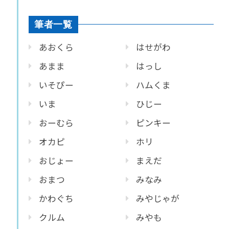
筆者一覧
あおくら
はせがわ
あまま
はっし
いそぴー
ハムくま
いま
ひじー
おーむら
ピンキー
オカピ
ホリ
おじょー
まえだ
おまつ
みなみ
かわぐち
みやじゃが
クルム
みやも