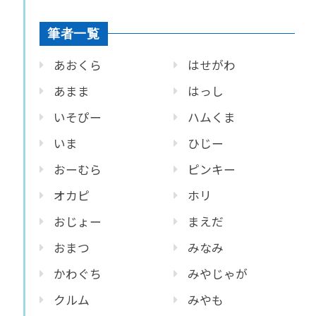
筆者一覧
あおくら
はせがわ
あまま
はっし
いそぴー
ハムくま
いま
ひじー
おーむら
ピンキー
オカピ
ホリ
おじょー
まえだ
おまつ
みなみ
かわぐち
みやじゃが
クルム
みやも