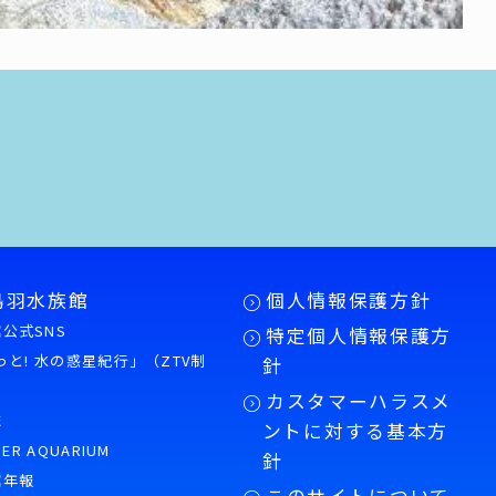
鳥羽水族館
個人情報保護方針
公式SNS
特定個人情報保護方
もっと! 水の惑星紀行」（ZTV制
針
カスタマーハラスメ
誌
ントに対する基本方
PER AQUARIUM
針
館年報