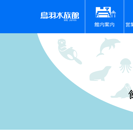
館内案内
営