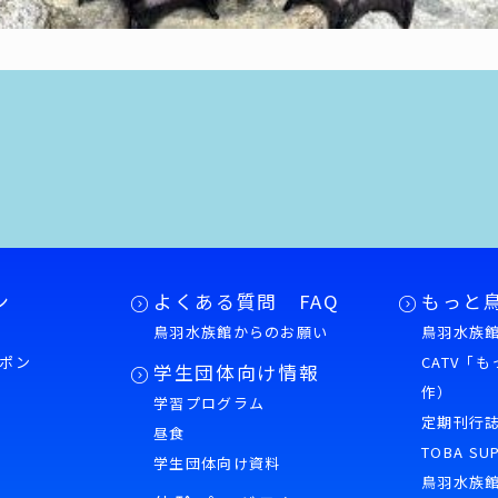
ン
よくある質問 FAQ
もっと
鳥羽水族館からのお願い
鳥羽水族館
ポン
CATV「
学生団体向け情報
作）
学習プログラム
様
定期刊行
昼食
TOBA SU
学生団体向け資料
鳥羽水族