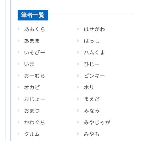
筆者一覧
あおくら
はせがわ
あまま
はっし
いそぴー
ハムくま
いま
ひじー
おーむら
ピンキー
オカピ
ホリ
おじょー
まえだ
おまつ
みなみ
かわぐち
みやじゃが
クルム
みやも