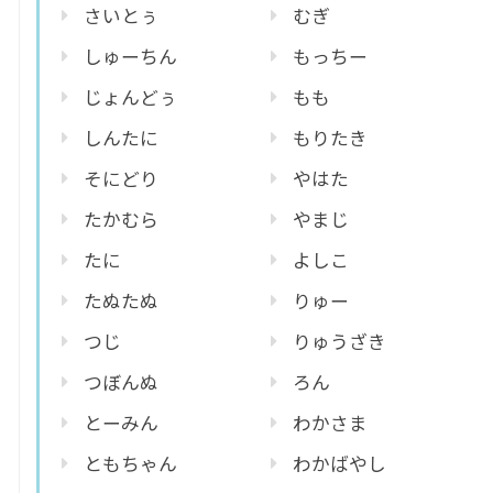
さいとぅ
むぎ
しゅーちん
もっちー
じょんどぅ
もも
しんたに
もりたき
そにどり
やはた
たかむら
やまじ
たに
よしこ
たぬたぬ
りゅー
つじ
りゅうざき
つぼんぬ
ろん
とーみん
わかさま
ともちゃん
わかばやし