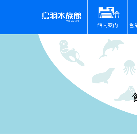
館内案内
営