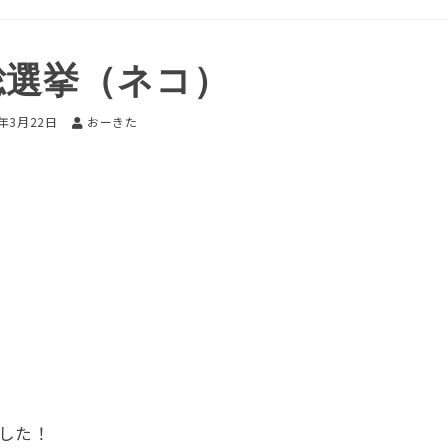
総選挙（ネコ）
6年3月22日
おーきた
した！