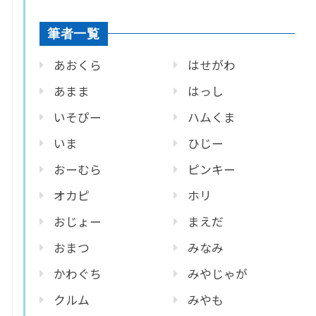
筆者一覧
あおくら
はせがわ
あまま
はっし
いそぴー
ハムくま
いま
ひじー
おーむら
ピンキー
オカピ
ホリ
おじょー
まえだ
おまつ
みなみ
かわぐち
みやじゃが
クルム
みやも