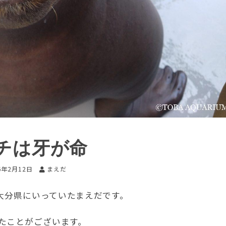
チは牙が命
6年2月12日
まえだ
間大分県にいっていたまえだです。
たことがございます。