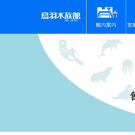
館内案内
営