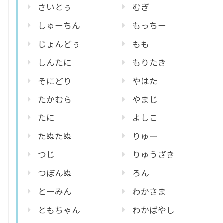
さいとぅ
むぎ
しゅーちん
もっちー
じょんどぅ
もも
しんたに
もりたき
そにどり
やはた
たかむら
やまじ
たに
よしこ
たぬたぬ
りゅー
つじ
りゅうざき
つぼんぬ
ろん
とーみん
わかさま
ともちゃん
わかばやし