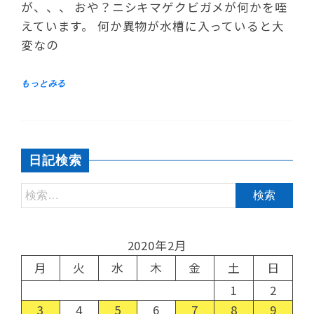
が、、、 おや？ニシキマゲクビガメが何かを咥
えています。 何か異物が水槽に入っていると大
変なの
日記検索
2020年2月
月
火
水
木
金
土
日
1
2
3
4
5
6
7
8
9