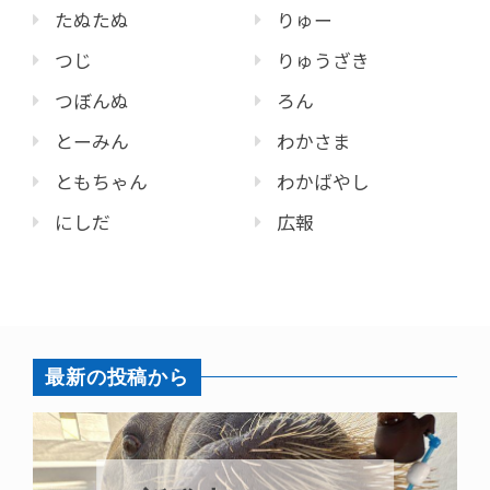
たぬたぬ
りゅー
つじ
りゅうざき
つぼんぬ
ろん
とーみん
わかさま
ともちゃん
わかばやし
にしだ
広報
最新の投稿から
パラオオ