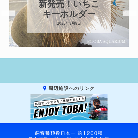
売！いちこ
ガイが交
ホルダー
いま
026年8月8日
2026年8月7
周辺施設へのリンク