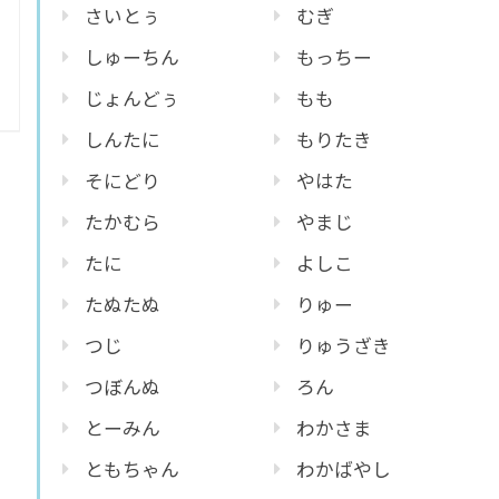
さいとぅ
むぎ
しゅーちん
もっちー
じょんどぅ
もも
しんたに
もりたき
そにどり
やはた
たかむら
やまじ
たに
よしこ
たぬたぬ
りゅー
つじ
りゅうざき
つぼんぬ
ろん
とーみん
わかさま
ともちゃん
わかばやし