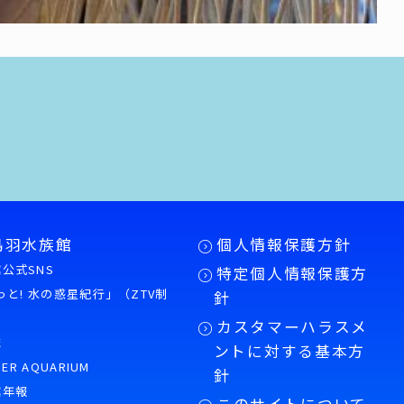
鳥羽水族館
個人情報保護方針
公式SNS
特定個人情報保護方
もっと! 水の惑星紀行」（ZTV制
針
カスタマーハラスメ
誌
ントに対する基本方
PER AQUARIUM
針
館年報