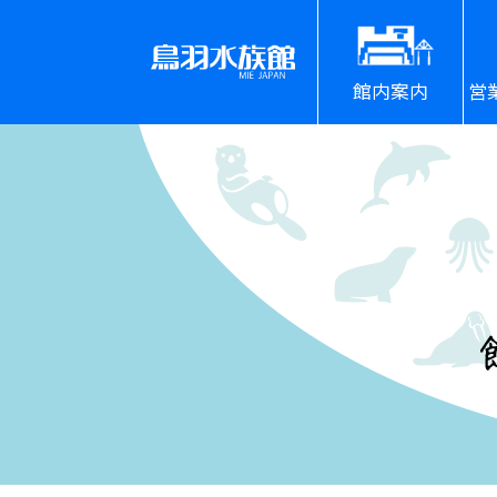
館内案内
営