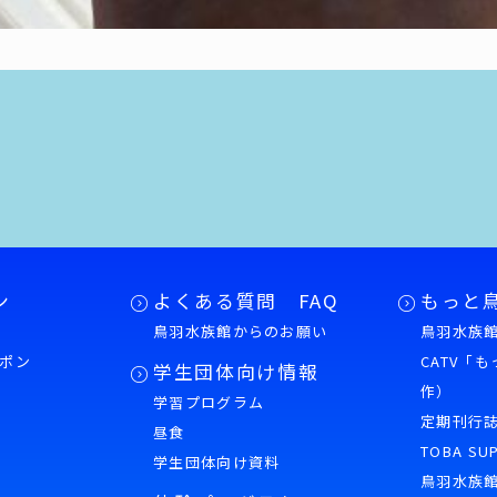
ン
よくある質問 FAQ
もっと
鳥羽水族館からのお願い
鳥羽水族館
ポン
CATV「
学生団体向け情報
作）
学習プログラム
様
定期刊行
昼食
TOBA SU
学生団体向け資料
鳥羽水族