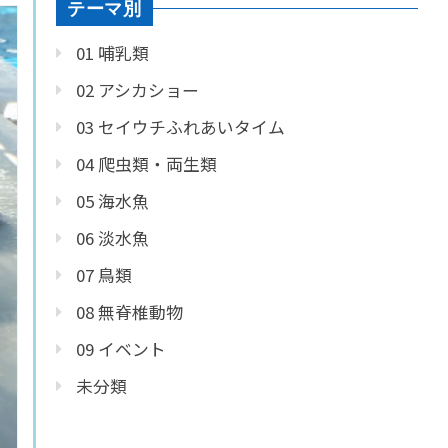
テーマ別
01 哺乳類
02 アシカショー
03 セイウチふれあいタイム
04 爬虫類・両生類
05 海水魚
06 淡水魚
07 鳥類
08 無脊椎動物
09 イベント
未分類