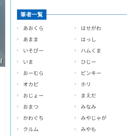
筆者一覧
あおくら
はせがわ
あまま
はっし
いそぴー
ハムくま
いま
ひじー
おーむら
ピンキー
オカピ
ホリ
おじょー
まえだ
おまつ
みなみ
かわぐち
みやじゃが
クルム
みやも