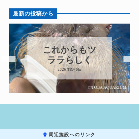
最新の投稿から
ツ
ハロー’s
Birthday!!!
2026年8月6日
周辺施設へのリンク