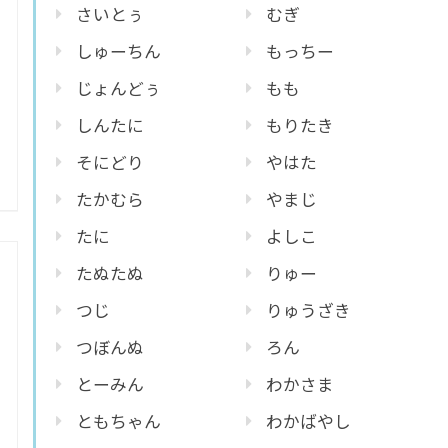
さいとぅ
むぎ
しゅーちん
もっちー
じょんどぅ
もも
しんたに
もりたき
そにどり
やはた
たかむら
やまじ
たに
よしこ
たぬたぬ
りゅー
つじ
りゅうざき
つぼんぬ
ろん
とーみん
わかさま
ともちゃん
わかばやし