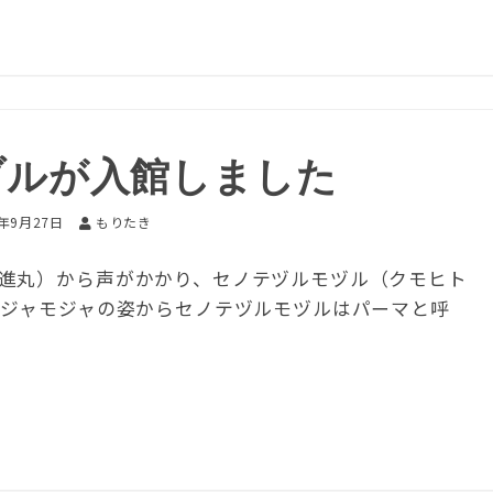
ヅルが入館しました
5年9月27日
もりたき
進丸）から声がかかり、セノテヅルモヅル（クモヒト
モジャモジャの姿からセノテヅルモヅルはパーマと呼