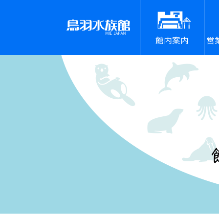
館内案内
営