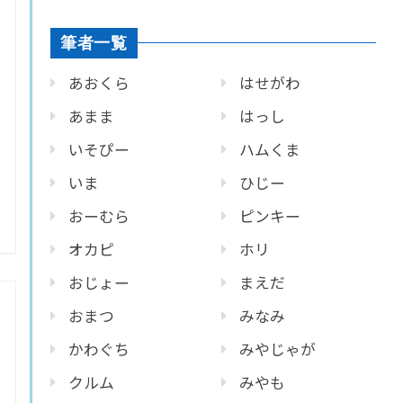
筆者一覧
あおくら
はせがわ
あまま
はっし
いそぴー
ハムくま
いま
ひじー
おーむら
ピンキー
オカピ
ホリ
おじょー
まえだ
おまつ
みなみ
かわぐち
みやじゃが
クルム
みやも