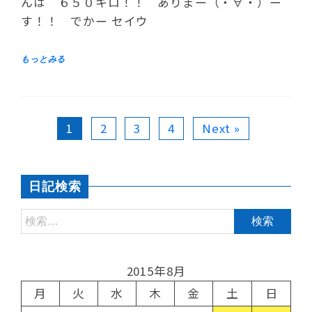
んは ６５０キロ！！ ありまー（・∀・）ー
す！！ でかー セイウ
1
2
3
4
Next »
日記検索
2015年8月
月
火
水
木
金
土
日