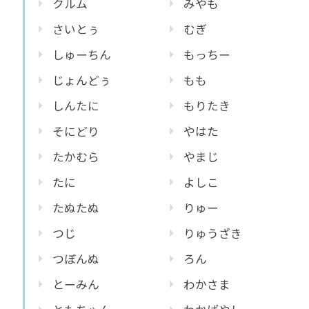
クルム
みやも
さいとぅ
むぎ
しゅーちん
もっちー
じょんどぅ
もも
しんたに
もりたき
そにどり
やはた
たかむら
やまじ
たに
よしこ
たぬたぬ
りゅー
つじ
りゅうざき
つぼんぬ
ろん
とーみん
わかさま