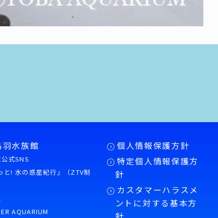
鳥羽水族館
個人情報保護方針
公式SNS
特定個人情報保護方
もっと! 水の惑星紀行」（ZTV制
針
カスタマーハラスメ
誌
ントに対する基本方
PER AQUARIUM
針