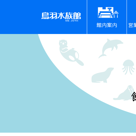
館内案内
営