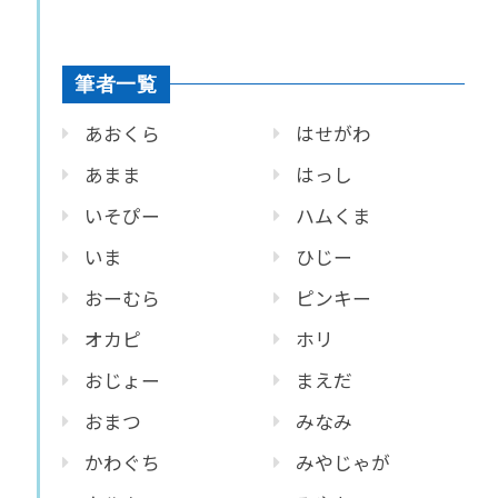
筆者一覧
あおくら
はせがわ
あまま
はっし
いそぴー
ハムくま
いま
ひじー
おーむら
ピンキー
オカピ
ホリ
おじょー
まえだ
おまつ
みなみ
かわぐち
みやじゃが