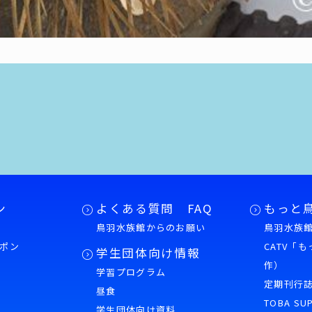
ン
よくある質問 FAQ
もっと
鳥羽水族館からのお願い
鳥羽水族館
ポン
CATV「
学生団体向け情報
作）
学習プログラム
様
定期刊行
昼食
TOBA SU
学生団体向け資料