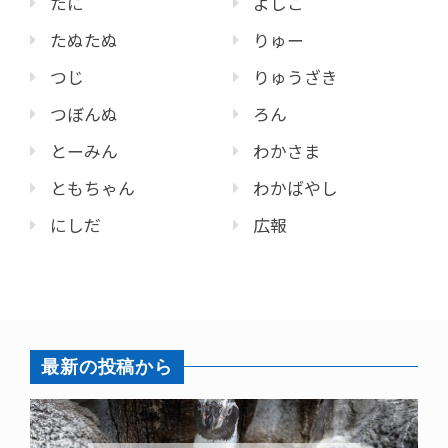
たに
よしこ
たぬたぬ
りゅー
つじ
りゅうざき
つぼんぬ
ろん
とーみん
わかさま
ともちゃん
わかばやし
にしだ
広報
最新の投稿から