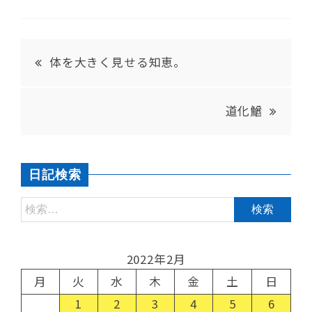
体を大きく見せる知恵。
道化鰌
日記検索
2022年2月
月
火
水
木
金
土
日
1
2
3
4
5
6