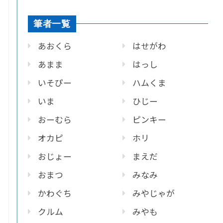
筆者一覧
あおくら
はせがわ
あまま
はっし
いそぴー
ハムくま
いま
ひじー
おーむら
ピンキー
オカピ
ホリ
おじょー
まえだ
おまつ
みなみ
かわぐち
みやじゃが
クルム
みやも