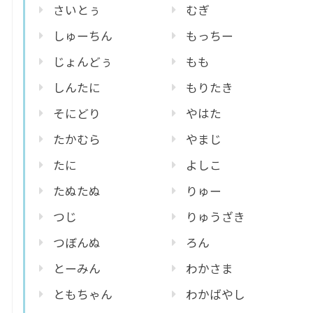
さいとぅ
むぎ
しゅーちん
もっちー
じょんどぅ
もも
しんたに
もりたき
そにどり
やはた
たかむら
やまじ
たに
よしこ
たぬたぬ
りゅー
つじ
りゅうざき
つぼんぬ
ろん
とーみん
わかさま
ともちゃん
わかばやし