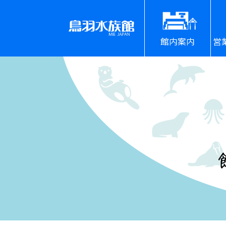
館内案内
営