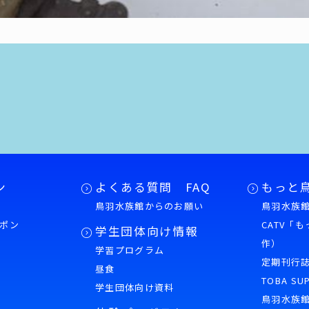
ン
よくある質問 FAQ
もっと
鳥羽水族館からのお願い
鳥羽水族館
ポン
CATV「
学生団体向け情報
作）
学習プログラム
様
定期刊行
昼食
TOBA SU
学生団体向け資料
鳥羽水族