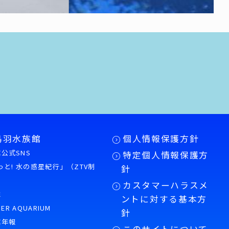
鳥羽水族館
個人情報保護方針
公式SNS
特定個人情報保護方
もっと! 水の惑星紀行」（ZTV制
針
カスタマーハラスメ
誌
ントに対する基本方
PER AQUARIUM
針
館年報