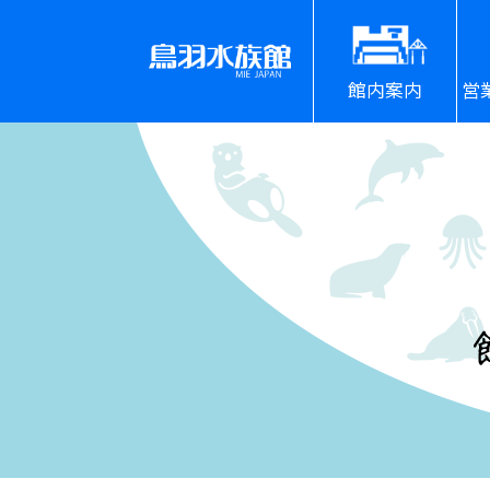
館内案内
営