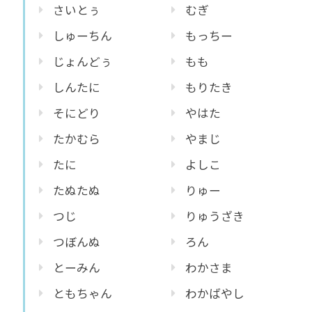
さいとぅ
むぎ
しゅーちん
もっちー
じょんどぅ
もも
しんたに
もりたき
そにどり
やはた
たかむら
やまじ
たに
よしこ
たぬたぬ
りゅー
つじ
りゅうざき
つぼんぬ
ろん
とーみん
わかさま
ともちゃん
わかばやし