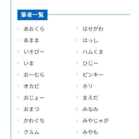
筆者一覧
あおくら
はせがわ
あまま
はっし
いそぴー
ハムくま
いま
ひじー
おーむら
ピンキー
オカピ
ホリ
おじょー
まえだ
おまつ
みなみ
かわぐち
みやじゃが
クルム
みやも