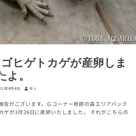
アゴヒゲトカゲが産卵しま
たよ。
021年4月4日
ゆぅ
報告がございます。Ｇコーナー奇跡の森エリアバック
ゲが3月26日に産卵いたしました。 それがこちらの