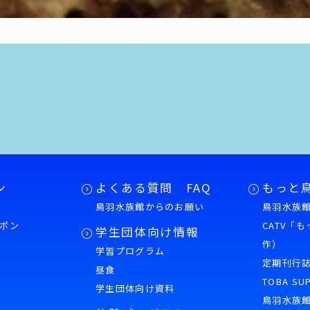
ン
よくある質問 FAQ
もっと
鳥羽水族館からのお願い
鳥羽水族館
ポン
CATV「
学生団体向け情報
作）
学習プログラム
様
定期刊行
昼食
TOBA SU
学生団体向け資料
鳥羽水族