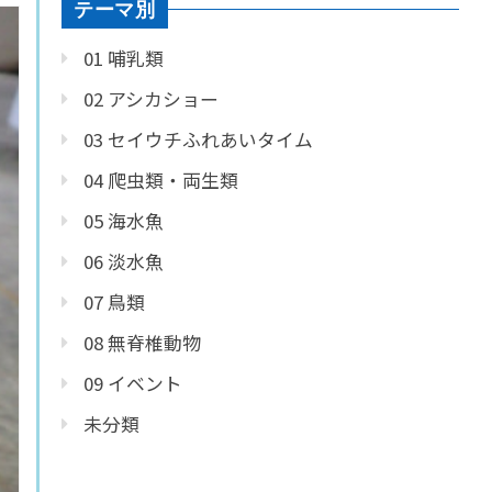
テーマ別
01 哺乳類
02 アシカショー
03 セイウチふれあいタイム
04 爬虫類・両生類
05 海水魚
06 淡水魚
07 鳥類
08 無脊椎動物
09 イベント
未分類