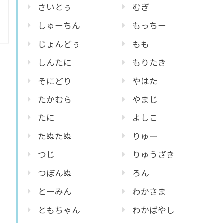
さいとぅ
むぎ
しゅーちん
もっちー
じょんどぅ
もも
しんたに
もりたき
そにどり
やはた
たかむら
やまじ
たに
よしこ
たぬたぬ
りゅー
つじ
りゅうざき
つぼんぬ
ろん
とーみん
わかさま
ともちゃん
わかばやし