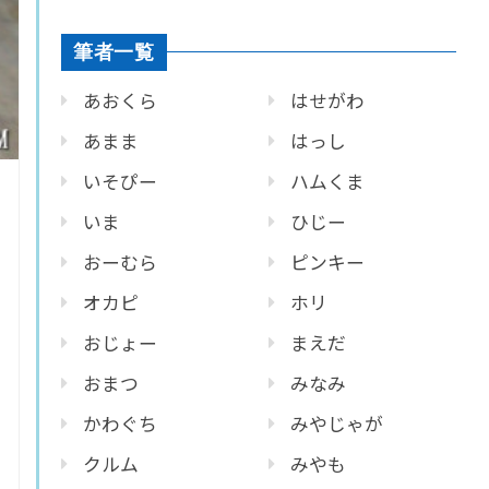
筆者一覧
あおくら
はせがわ
あまま
はっし
いそぴー
ハムくま
いま
ひじー
おーむら
ピンキー
オカピ
ホリ
おじょー
まえだ
おまつ
みなみ
かわぐち
みやじゃが
クルム
みやも