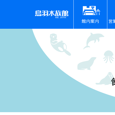
館内案内
営