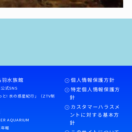
鳥羽水族館
個人情報保護方針
公式SNS
特定個人情報保護方
もっと! 水の惑星紀行」（ZTV制
針
カスタマーハラスメ
誌
ントに対する基本方
PER AQUARIUM
針
館年報