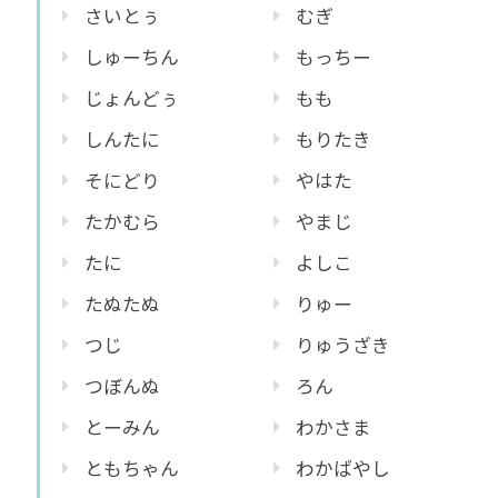
さいとぅ
むぎ
しゅーちん
もっちー
じょんどぅ
もも
しんたに
もりたき
そにどり
やはた
たかむら
やまじ
たに
よしこ
たぬたぬ
りゅー
つじ
りゅうざき
つぼんぬ
ろん
とーみん
わかさま
ともちゃん
わかばやし