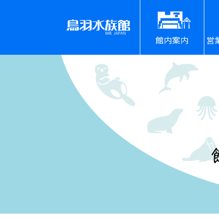
館内案内
営