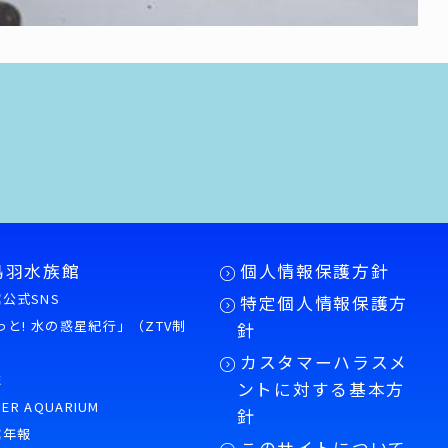
鳥羽水族館
個人情報保護方針
公式SNS
特定個人情報保護方
もっと! 水の惑星紀行」（ZTV制
針
カスタマーハラスメ
誌
ントに対する基本方
PER AQUARIUM
針
館年報