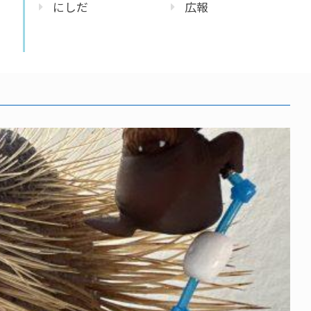
にしだ
広報