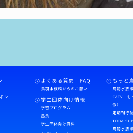
ン
よくある質問 FAQ
もっと
鳥羽水族館からのお願い
鳥羽水族館
ポン
CATV「
学生団体向け情報
作）
学習プログラム
様
定期刊行
昼食
TOBA SU
学生団体向け資料
鳥羽水族