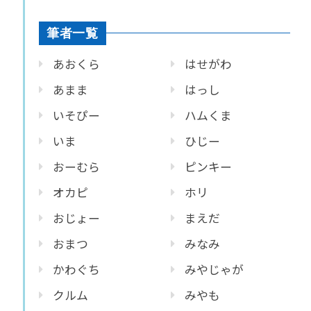
筆者一覧
あおくら
はせがわ
あまま
はっし
いそぴー
ハムくま
いま
ひじー
おーむら
ピンキー
オカピ
ホリ
おじょー
まえだ
おまつ
みなみ
かわぐち
みやじゃが
クルム
みやも