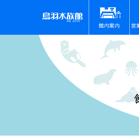
館内案内
営