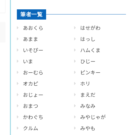
筆者一覧
あおくら
はせがわ
あまま
はっし
いそぴー
ハムくま
いま
ひじー
おーむら
ピンキー
オカピ
ホリ
おじょー
まえだ
おまつ
みなみ
かわぐち
みやじゃが
クルム
みやも