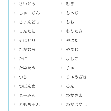
さいとぅ
むぎ
しゅーちん
もっちー
じょんどぅ
もも
しんたに
もりたき
そにどり
やはた
たかむら
やまじ
たに
よしこ
たぬたぬ
りゅー
つじ
りゅうざき
つぼんぬ
ろん
とーみん
わかさま
ともちゃん
わかばやし