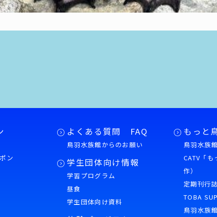
ン
よくある質問 FAQ
もっと
鳥羽水族館からのお願い
鳥羽水族館
ポン
CATV「
学生団体向け情報
作）
学習プログラム
様
定期刊行
昼食
TOBA SU
学生団体向け資料
鳥羽水族