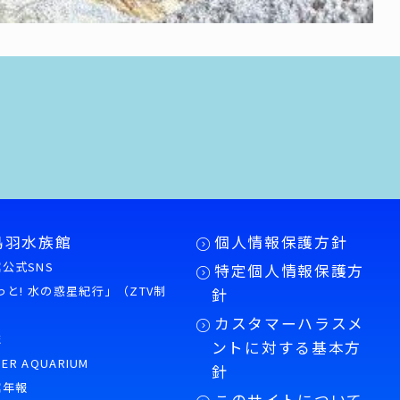
鳥羽水族館
個人情報保護方針
公式SNS
特定個人情報保護方
もっと! 水の惑星紀行」（ZTV制
針
カスタマーハラスメ
誌
ントに対する基本方
PER AQUARIUM
針
館年報