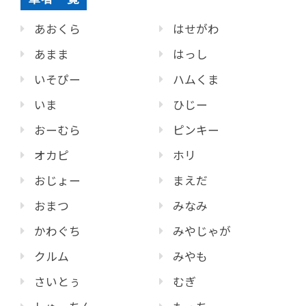
あおくら
はせがわ
あまま
はっし
いそぴー
ハムくま
いま
ひじー
おーむら
ピンキー
オカピ
ホリ
おじょー
まえだ
おまつ
みなみ
かわぐち
みやじゃが
クルム
みやも
さいとぅ
むぎ