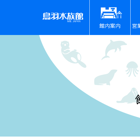
館内案内
営