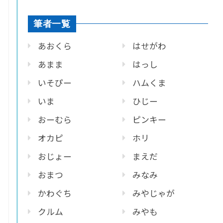
筆者一覧
あおくら
はせがわ
あまま
はっし
いそぴー
ハムくま
いま
ひじー
おーむら
ピンキー
オカピ
ホリ
おじょー
まえだ
おまつ
みなみ
かわぐち
みやじゃが
クルム
みやも