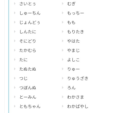
さいとぅ
むぎ
しゅーちん
もっちー
じょんどぅ
もも
しんたに
もりたき
そにどり
やはた
たかむら
やまじ
たに
よしこ
たぬたぬ
りゅー
つじ
りゅうざき
つぼんぬ
ろん
とーみん
わかさま
ともちゃん
わかばやし