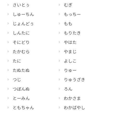
さいとぅ
むぎ
しゅーちん
もっちー
じょんどぅ
もも
しんたに
もりたき
そにどり
やはた
たかむら
やまじ
たに
よしこ
たぬたぬ
りゅー
つじ
りゅうざき
つぼんぬ
ろん
とーみん
わかさま
ともちゃん
わかばやし