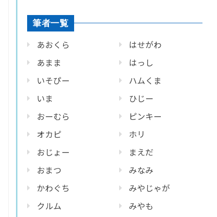
筆者一覧
あおくら
はせがわ
あまま
はっし
いそぴー
ハムくま
いま
ひじー
おーむら
ピンキー
オカピ
ホリ
おじょー
まえだ
おまつ
みなみ
かわぐち
みやじゃが
クルム
みやも