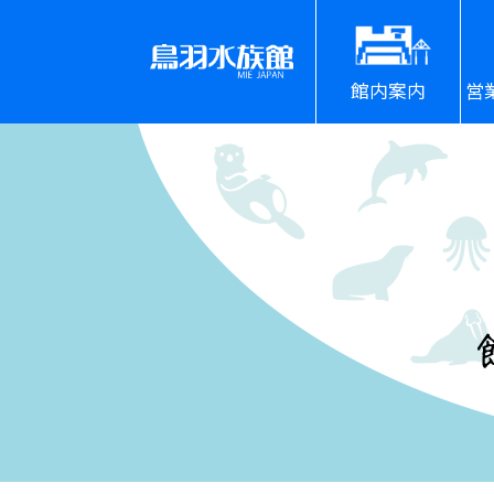
館内案内
営