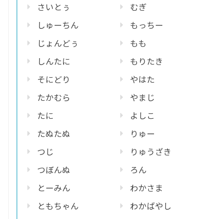
さいとぅ
むぎ
しゅーちん
もっちー
じょんどぅ
もも
しんたに
もりたき
そにどり
やはた
たかむら
やまじ
たに
よしこ
たぬたぬ
りゅー
つじ
りゅうざき
つぼんぬ
ろん
とーみん
わかさま
ともちゃん
わかばやし