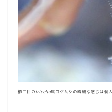
櫛口目
Triricella
属コケムシの繊細な感じは個