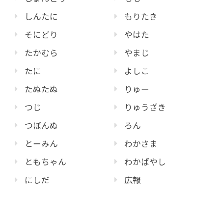
しんたに
もりたき
そにどり
やはた
たかむら
やまじ
たに
よしこ
たぬたぬ
りゅー
つじ
りゅうざき
つぼんぬ
ろん
とーみん
わかさま
ともちゃん
わかばやし
にしだ
広報