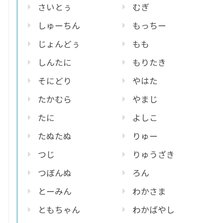
さいとぅ
むぎ
しゅーちん
もっちー
じょんどぅ
もも
しんたに
もりたき
そにどり
やはた
たかむら
やまじ
たに
よしこ
たぬたぬ
りゅー
つじ
りゅうざき
つぼんぬ
ろん
とーみん
わかさま
ともちゃん
わかばやし