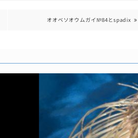
オオベソオウムガイ№84とspadix