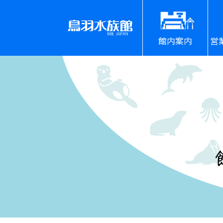
館内案内
営