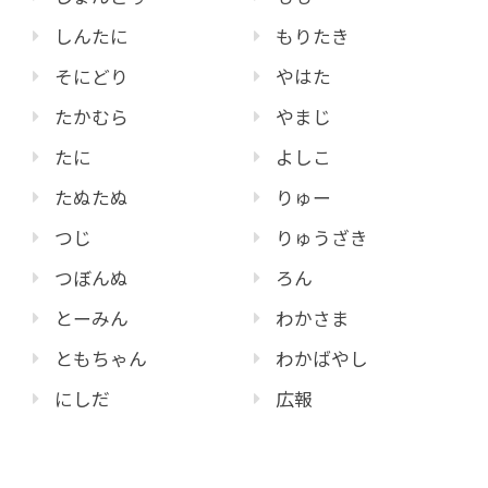
しんたに
もりたき
そにどり
やはた
たかむら
やまじ
たに
よしこ
たぬたぬ
りゅー
つじ
りゅうざき
つぼんぬ
ろん
とーみん
わかさま
ともちゃん
わかばやし
にしだ
広報