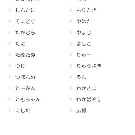
しんたに
もりたき
そにどり
やはた
たかむら
やまじ
たに
よしこ
たぬたぬ
りゅー
つじ
りゅうざき
つぼんぬ
ろん
とーみん
わかさま
ともちゃん
わかばやし
にしだ
広報