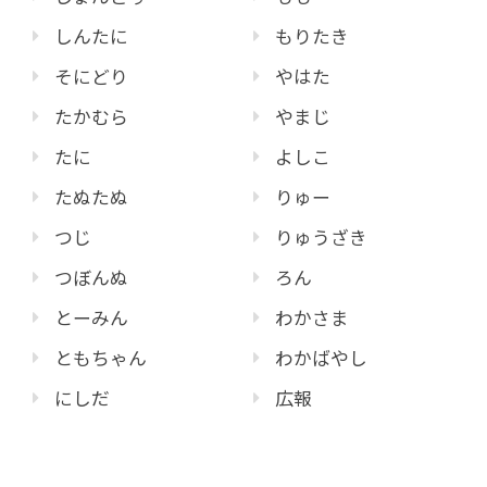
しんたに
もりたき
そにどり
やはた
たかむら
やまじ
たに
よしこ
たぬたぬ
りゅー
つじ
りゅうざき
つぼんぬ
ろん
とーみん
わかさま
ともちゃん
わかばやし
にしだ
広報