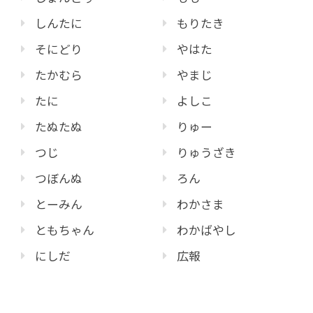
しんたに
もりたき
そにどり
やはた
たかむら
やまじ
たに
よしこ
たぬたぬ
りゅー
つじ
りゅうざき
つぼんぬ
ろん
とーみん
わかさま
ともちゃん
わかばやし
にしだ
広報