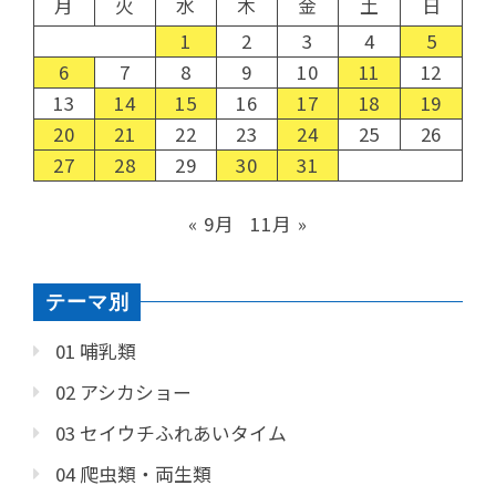
月
火
水
木
金
土
日
1
2
3
4
5
6
7
8
9
10
11
12
13
14
15
16
17
18
19
20
21
22
23
24
25
26
27
28
29
30
31
« 9月
11月 »
テーマ別
01 哺乳類
02 アシカショー
03 セイウチふれあいタイム
04 爬虫類・両生類