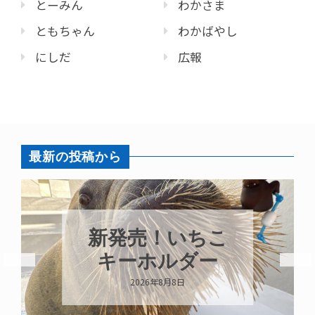
とーみん
わかさま
ともちゃん
わかばやし
にしだ
広報
最新の投稿から
パラオオウム
ガイが交接して
います
2026年8月7日